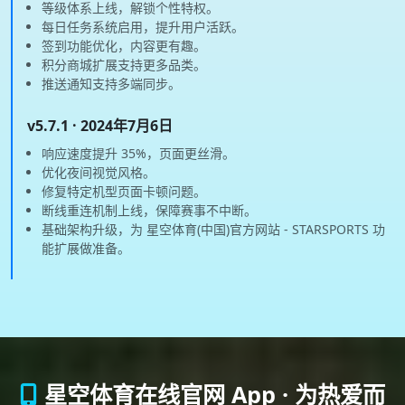
等级体系上线，解锁个性特权。
每日任务系统启用，提升用户活跃。
签到功能优化，内容更有趣。
积分商城扩展支持更多品类。
推送通知支持多端同步。
v5.7.1 · 2024年7月6日
响应速度提升 35%，页面更丝滑。
优化夜间视觉风格。
修复特定机型页面卡顿问题。
断线重连机制上线，保障赛事不中断。
基础架构升级，为 星空体育(中国)官方网站 - STARSPORTS 功
能扩展做准备。
星空体育在线官网 App · 为热爱而