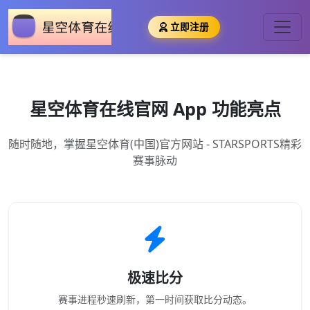
立即注册
星空体育在线官网 App 功能亮点
随时随地，掌握星空体育(中国)官方网站 - STARSPORTS精彩
赛事脉动
极速比分
赛事进程秒速刷新，第一时间获取比分动态。