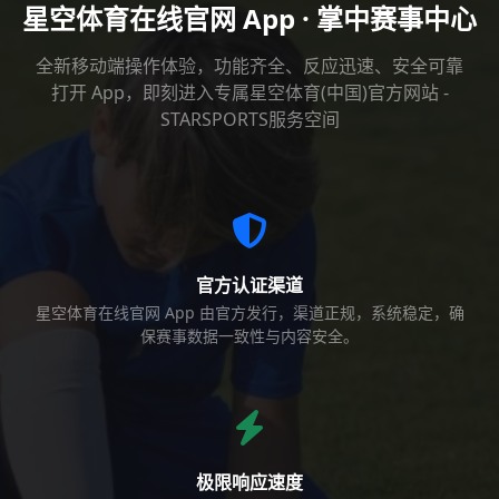
星空体育在线官网 App · 掌中赛事中心
全新移动端操作体验，功能齐全、反应迅速、安全可靠
打开 App，即刻进入专属星空体育(中国)官方网站 -
STARSPORTS服务空间
官方认证渠道
星空体育在线官网 App 由官方发行，渠道正规，系统稳定，确
保赛事数据一致性与内容安全。
极限响应速度